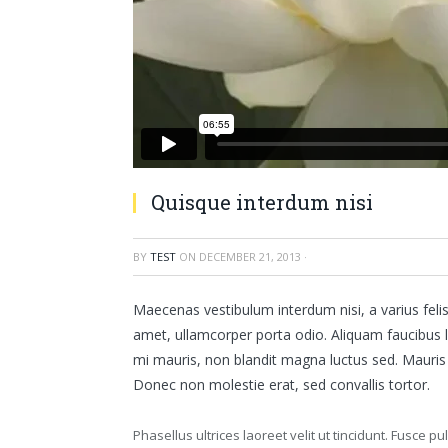
Quisque interdum nisi
BY
TEST
ON
DECEMBER 21, 2013
·
Maecenas vestibulum interdum nisi, a varius felis
amet, ullamcorper porta odio. Aliquam faucibus l
mi mauris, non blandit magna luctus sed. Mauris d
Donec non molestie erat, sed convallis tortor.
Phasellus ultrices laoreet velit ut tincidunt. Fusce pul