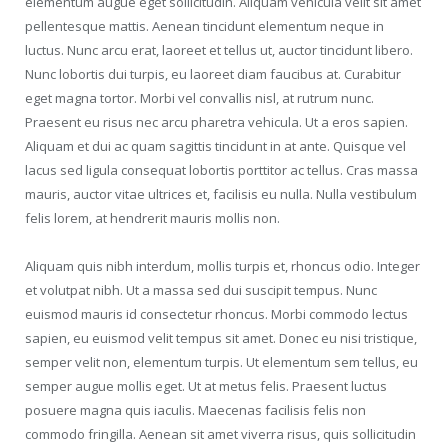
elementum augue eget sollicitudin. Aliquam vehicula velit sit amet
pellentesque mattis. Aenean tincidunt elementum neque in
luctus. Nunc arcu erat, laoreet et tellus ut, auctor tincidunt libero.
Nunc lobortis dui turpis, eu laoreet diam faucibus at. Curabitur
eget magna tortor. Morbi vel convallis nisl, at rutrum nunc.
Praesent eu risus nec arcu pharetra vehicula. Ut a eros sapien.
Aliquam et dui ac quam sagittis tincidunt in at ante. Quisque vel
lacus sed ligula consequat lobortis porttitor ac tellus. Cras massa
mauris, auctor vitae ultrices et, facilisis eu nulla. Nulla vestibulum
felis lorem, at hendrerit mauris mollis non.
Aliquam quis nibh interdum, mollis turpis et, rhoncus odio. Integer
et volutpat nibh. Ut a massa sed dui suscipit tempus. Nunc
euismod mauris id consectetur rhoncus. Morbi commodo lectus
sapien, eu euismod velit tempus sit amet. Donec eu nisi tristique,
semper velit non, elementum turpis. Ut elementum sem tellus, eu
semper augue mollis eget. Ut at metus felis. Praesent luctus
posuere magna quis iaculis. Maecenas facilisis felis non
commodo fringilla. Aenean sit amet viverra risus, quis sollicitudin