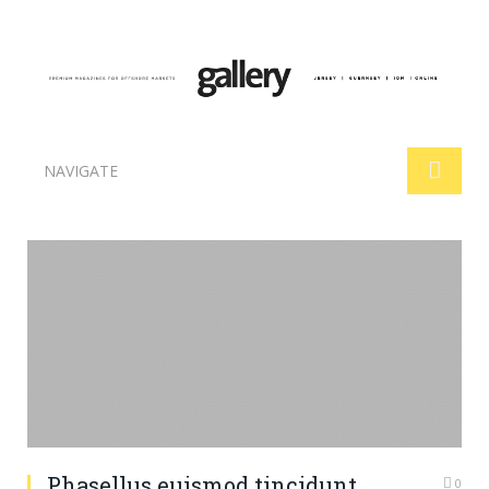
NAVIGATE
Phasellus euismod tincidunt
0