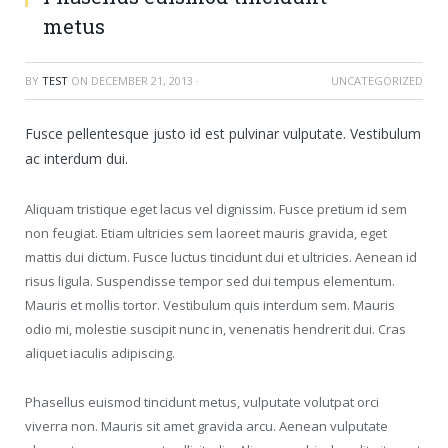
metus
BY
TEST
ON
DECEMBER 21, 2013
·
UNCATEGORIZED
Fusce pellentesque justo id est pulvinar vulputate. Vestibulum
ac interdum dui.
Aliquam tristique eget lacus vel dignissim. Fusce pretium id sem
non feugiat. Etiam ultricies sem laoreet mauris gravida, eget
mattis dui dictum. Fusce luctus tincidunt dui et ultricies. Aenean id
risus ligula. Suspendisse tempor sed dui tempus elementum.
Mauris et mollis tortor. Vestibulum quis interdum sem. Mauris
odio mi, molestie suscipit nunc in, venenatis hendrerit dui. Cras
aliquet iaculis adipiscing.
Phasellus euismod tincidunt metus, vulputate volutpat orci
viverra non. Mauris sit amet gravida arcu. Aenean vulputate